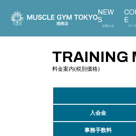
NEW
CO
S
E
お知らせ
コー
NEWS
お知らせ
COURSE
コースについて
TRAINING 
PRICE
料金案内
料金案内(税別価格)
FLOOR MAP
施設案内
ACCESS
アクセス
RELAXATION
入会金
接骨院・リラクゼーション
CONTACT
事務手数料
お問い合わせ