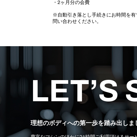
・2ヶ月分の会費
※自動引き落とし手続きにお時間を有
問い合わせください。
LET’S
理想のボディへの第一歩を
踏み出しま
豊富なマシンのほかに24時間ご利用頂けるサー