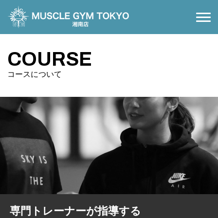
NEWS
お知らせ
COURSE
COURSE
コースについて
コースについて
PRICE
料金案内
FLOOR MAP
施設案内
ACCESS
アクセス
RELAXATION
接骨院・リラクゼーション
CONTACT
お問い合わせ
専門トレーナーが指導する