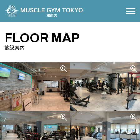
NEWS
お知らせ
FLOOR MAP
COURSE
施設案内
コースについて
PRICE
料金案内
FLOOR MAP
施設案内
ACCESS
アクセス
RELAXATION
接骨院・リラクゼーション
CONTACT
お問い合わせ