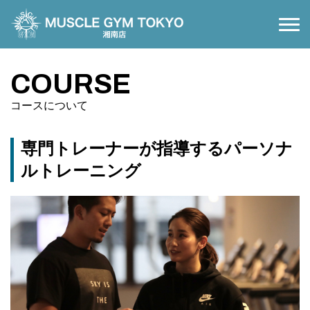
NEWS
お知らせ
COURSE
COURSE
コースについて
コースについて
PRICE
料金案内
専門トレーナーが指導するパーソナ
ルトレーニング
FLOOR MAP
施設案内
ACCESS
アクセス
RELAXATION
接骨院・リラクゼーション
CONTACT
お問い合わせ